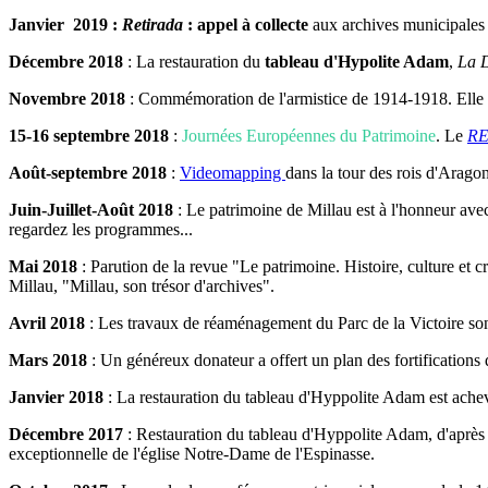
Janvier 2019 :
Retirada
: appel à collecte
aux archives municipales
Décembre 2018
: La restauration du
tableau d'Hypolite Adam
,
La D
Novembre 2018
: Commémoration de l'armistice de 1914-1918. Elle a
15-16 septembre 2018
:
Journées Européennes du Patrimoine
. Le
RE
Août-septembre 2018
:
Videomapping
dans la tour des rois d'Aragon
Juin-Juillet-Août 2018
: Le patrimoine de Millau est à l'honneur av
regardez les programmes...
Mai 2018
: Parution de la revue "Le patrimoine. Histoire, culture et c
Millau, "Millau, son trésor d'archives".
Avril 2018
: Les travaux de réaménagement du Parc de la Victoire so
Mars 2018
: Un généreux donateur a offert un plan des fortifications d
Janvier 2018
: La restauration du tableau d'Hyppolite Adam est achev
Décembre 2017
: Restauration du tableau d'Hyppolite Adam, d'après
exceptionnelle de l'église Notre-Dame de l'Espinasse.