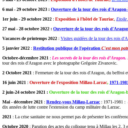
6 mai - 29 octobre 2023 :
Ouverture de la tour des rois d'Aragon-
1er juin - 29 octobre 2022
:
Exposition à l'hôtel de Tauriac
,
Etoile
27 mai - 28 octobre 2022 :
Ouverture de la tour des rois d'Aragon
Vacances de printemps 2022
:
Visites guidées de la tour des rois d'
5 janvier 2022
:
Restitution publique de l'opération
C'est mon pat
Octobre-décembre 2021
:
Les secrets de la tour des rois d’Aragon
tour des rois d'Aragon avec le photographe Grégoire Zivanovic.
2 Octobre 2021
: Fermeture de la tour des rois d'Aragon, du beffroi e
16 juin 2021
:
Ouverture de l'exposition Millau-Larzac
,
1971-1981
2 juin-24 octobre 2021 :
Ouverture de la tour des rois d'Aragon-b
Mai - décembre 2021
:
Rendez-vous Millau-Larzac
: 1971-1981 : 
dix années de lutte contre l'extension du camp militaire du Larzac.
2021
: La crise sanitaire ne nous permet pas de présenter les conférenc
Octobre 2020
: Parution des actes du colloque tenu à Millau les 2, 3