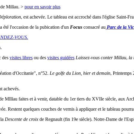
 de Millau. >
pour en savoir plus
éploration
, est achevée. Le tableau est accroché dans l'église Saint-Fra
 été l'occasion de la pubication d'un
Focus
consacré au
Parc de la Vic
NDEZ-VOUS.
.
ec des
visites libres
ou des
visites guidées
Laissez-vous conter Millau
,
la
réation d'Occitanie", n°52.
Le golfe du Lion, hier et
demain
, Printemps 
nt achevés.
e MIllau faites et à venir, datable du 1er tiers du XVIIe siècle, aux Arc
ée. Restent quelques couches de vernis à appliquer et le tableau pourra
 la
Descente de croix
de Regnault (fin 19e siècle). Notre-Dame de l'Esp