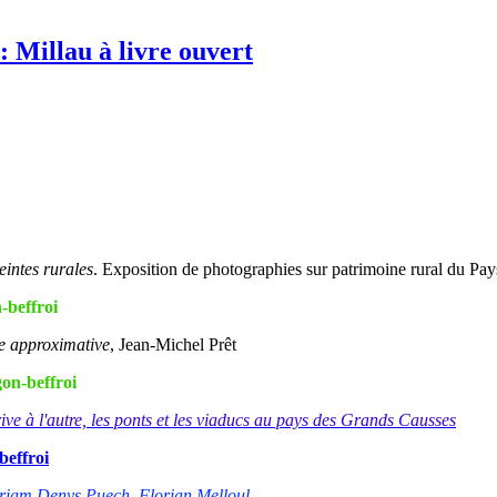
Millau à livre ouvert
intes rurales
. Exposition de photographies sur patrimoine rural du Pays
-beffroi
e approximative
, Jean-Michel Prêt
on-beffroi
ive à l'autre, les ponts et les viaducs au pays des Grands Causses
beffroi
riam Denys Puec
h, Florian Melloul