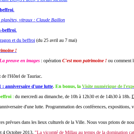
beffroi
.
, planètes, vitraux : Claude Baillon
-beffroi
.
Aragon et du beffroi
(du 25 avril au 7 mai)
rimoine !
. La preuve en images
: opération
C'est mon patrimoine !
ou comment le
t de l'Hôtel de Tauriac.
 : anniversaire d'une lutte
. En bonus, la
V
isite numérique de l'exp
effroi
:
du mercredi au dimanche, de 10h à 12h30 et de 14h30 à 18h.
D
anniversaire d'une lutte. Programmation des conférences, expositions, vi
es prévues dans les lieux culturels de la Ville. Nous vous prions de nou
 et 4 Octobre 2013,
"La vicomté de Millau au temps de la domination cata