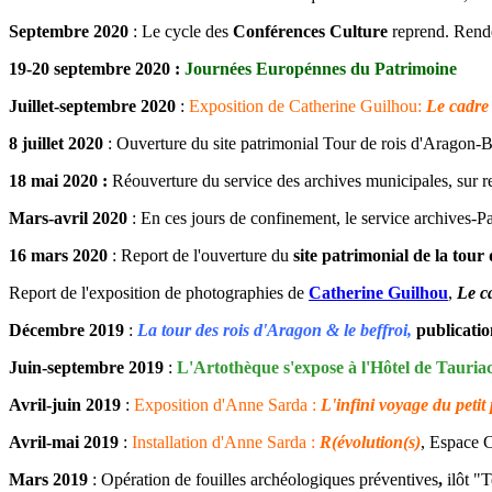
Septembre 2020
: Le cycle des
Conférences Culture
reprend. Rende
19-20 septembre 2020 :
Journées Europénnes du Patrimoine
Juillet-septembre 2020
:
Exposition de Catherine Guilhou:
Le cadre
8 juillet 2020
: Ouverture du site patrimonial Tour de rois d'Aragon-B
18 mai 2020 :
Réouverture du service des archives municipales, sur 
Mars-avril 2020
: En ces jours de confinement, le service archives-Pat
16 mars 2020
: Report de l'ouverture du
site patrimonial de la tour
Report de l'exposition de photographies de
Catherine Guilhou
,
Le c
Décembre 2019
:
La tour des rois d'Aragon & le beffroi,
publicatio
Juin-septembre 2019
:
L'Artothèque s'expose à l'Hôtel de Tauria
Avril-juin 2019
:
Exposition d'Anne Sarda :
L'infini voyage du petit
Avril-mai 2019
:
Installation d'Anne Sarda :
R(évolution(s)
, Espace C
Mars 2019
: Opération de fouilles archéologiques préventives
,
ilôt "