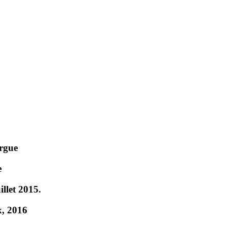
orgue
e
llet 2015.
x, 2016