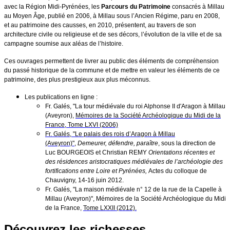
avec la Région Midi-Pyrénées, les
Parcours du Patrimoine
consacrés à Millau
au Moyen Âge, publié en 2006, à Millau sous l’Ancien Régime, paru en 2008,
et au patrimoine des causses, en 2010, présentent, au travers de son
architecture civile ou religieuse et de ses décors, l’évolution de la ville et de sa
campagne soumise aux aléas de l’histoire.
Ces ouvrages permettent de livrer au public des éléments de compréhension
du passé historique de la commune et de mettre en valeur les éléments de ce
patrimoine, des plus prestigieux aux plus méconnus.
Les publications en ligne :
Fr. Galés, "La tour médiévale du roi Alphonse II d'Aragon à Millau
(Aveyron),
Mémoires de la Société Archéologique du Midi de la
France, Tome LXVI (2006)
Fr. Galés, "Le palais des rois d’Aragon à Millau
(Aveyron)"
,
Demeurer, défendre, paraître
, sous la direction de
Luc BOURGEOIS et Christian REMY
Orientations récentes et
des résidences aristocratiques médiévales de l’archéologie des
fortifications entre Loire et Pyrénées,
Actes du colloque de
Chauvigny, 14-16 juin 2012.
Fr. Galés, "La maison médiévale n° 12 de la rue de la Capelle à
Millau (Aveyron)", Mémoires de la Société Archéologique du Midi
de la France,
Tome LXXII (2012).
Découvrez les richesses