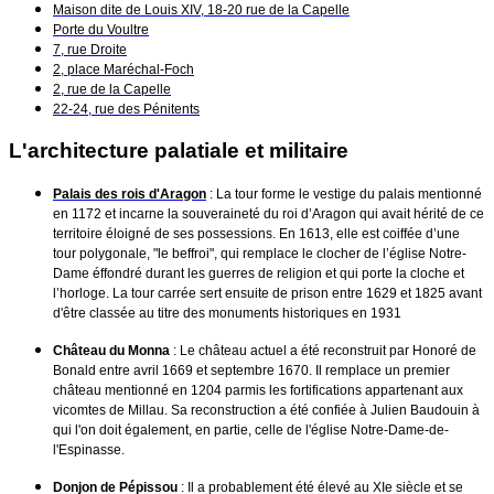
Maison dite de Louis XIV, 18-20 rue de la Capelle
Porte du Voultre
7, rue Droite
2, place Maréchal-Foch
2, rue de la Capelle
22-24, rue des Pénitents
L'architecture palatiale et militaire
Palais des rois d'Aragon
:
La tour forme le vestige du palais mentionné
en 1172 et incarne la souveraineté du roi d’Aragon qui avait hérité de ce
territoire éloigné de ses possessions. En 1613, elle est coiffée d’une
tour polygonale, "le beffroi", qui remplace le clocher de l’église Notre-
Dame éffondré durant les guerres de religion et qui porte la cloche et
l’horloge. La tour carrée sert ensuite de prison entre 1629 et 1825 avant
d'être classée au titre des monuments historiques en 1931
Château du Monna
: Le château actuel a été reconstruit par Honoré de
Bonald entre avril 1669 et septembre 1670. Il remplace un premier
château mentionné en 1204 parmis les fortifications appartenant aux
vicomtes de Millau. Sa reconstruction a été confiée à Julien Baudouin à
qui l'on doit également, en partie, celle de l'église Notre-Dame-de-
l'Espinasse.
Donjon de Pépissou
: Il a probablement été élevé au XIe siècle et se