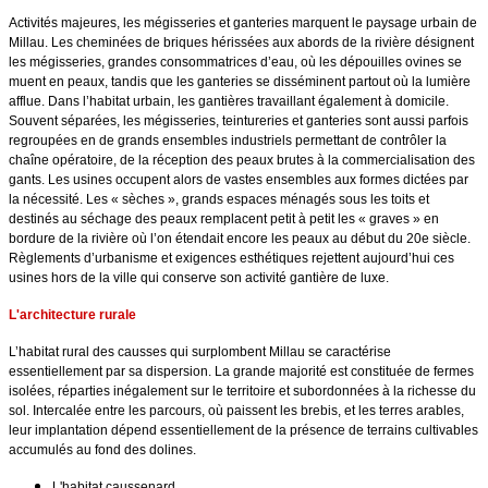
Activités majeures, les mégisseries et ganteries marquent le paysage urbain de
Millau. Les cheminées de briques hérissées aux abords de la rivière désignent
les mégisseries, grandes consommatrices d’eau, où les dépouilles ovines se
muent en peaux, tandis que les ganteries se disséminent partout où la lumière
afflue. Dans l’habitat urbain, les gantières travaillant également à domicile.
Souvent séparées, les mégisseries, teintureries et ganteries sont aussi parfois
regroupées en de grands ensembles industriels permettant de contrôler la
chaîne opératoire, de la réception des peaux brutes à la commercialisation des
gants. Les usines occupent alors de vastes ensembles aux formes dictées par
la nécessité. Les « sèches », grands espaces ménagés sous les toits et
destinés au séchage des peaux remplacent petit à petit les « graves » en
bordure de la rivière où l’on étendait encore les peaux au début du 20e siècle.
Règlements d’urbanisme et exigences esthétiques rejettent aujourd’hui ces
usines hors de la ville qui conserve son activité gantière de luxe.
L'architecture rurale
L’habitat rural des causses qui surplombent Millau se caractérise
essentiellement par sa dispersion. La grande majorité est constituée de fermes
isolées, réparties inégalement sur le territoire et subordonnées à la richesse du
sol. Intercalée entre les parcours, où paissent les brebis, et les terres arables,
leur implantation dépend essentiellement de la présence de terrains cultivables
accumulés au fond des dolines.
L'habitat caussenard