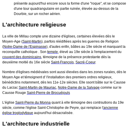
présente aujourd'hui encore sous la forme d'une "roque", et se compose
d'une tour quadrangulaire en partie ruinée, élevée au-dessus de la
Dourbie, sur un rocher aérien.
L'architecture religieuse
La ville de Millau compte une dizaine d'églises, certaines élevées dès le
Moyen-Age (
Saint-Martin
), parfois réédifiées après les guerres de Religion
(
Notre-Dame de l'Espinasse
), d'autes enfin, bâties au 19e siècle et marquant la
reconquête catholique . Son
temple
, élevé au 19e siècle à l'emplacement du
couvent des dominicains
, témoigne de la présence protestante dès la
deuxième moitié du 16e siècle
Saint-François
,
Sacré-Coeur
.
Nombre d'églises médiévales sont aussi élevées dans les zones rurales, dès le
Moyen Age et témoignent d' l'installation des premiers ordres religieux,
bénédictins notamment, dès les 11e-12e siècles. Elle ssont bâtie sur le Causse
du Larzac
Saint-Martin de Mauriac
,
Notre-Dame de la Salvage
comme sur le
Causse Rouge
Saint-Pierre de Brocuéjouls
L'église
Saint-Pierre du Monna
quant à elle témoigne des contrsutions du 19e
siècle, comme l'église Saint-Christophe de Peyre, qui remplace l
'ancienne
église troglodytique
aujourd'
hui désacralisée.
L'architecture industrielle