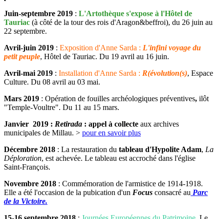
Juin-septembre 2019
:
L'Artothèque s'expose à l'Hôtel de
Tauriac
(à côté de la tour des rois d'Aragon&beffroi), du 26 juin au
22 septembre.
Avril-juin 2019
:
Exposition d'Anne Sarda :
L'infini voyage du
petit peuple
, Hôtel de Tauriac. Du 19 avril au 16 juin.
Avril-mai 2019
:
Installation d'Anne Sarda :
R(évolution(s)
, Espace
Culture. Du 08 avril au 03 mai.
Mars 2019
: Opération de fouilles archéologiques préventives
,
ilôt
"Temple-Voultre". Du 11 au 15 mars.
Janvier 2019 :
Retirada
: appel à collecte
aux archives
municipales de Millau. >
pour en savoir plus
Décembre 2018
: La restauration du
tableau d'Hypolite Adam
,
La
Déploration
, est achevée. Le tableau est accroché dans l'église
Saint-François.
Novembre 2018
: Commémoration de l'armistice de 1914-1918.
Elle a été l'occasion de la pubication d'un
Focus
consacré au
Parc
de la Victoire.
15-16 septembre 2018
:
Journées Européennes du Patrimoine
. Le