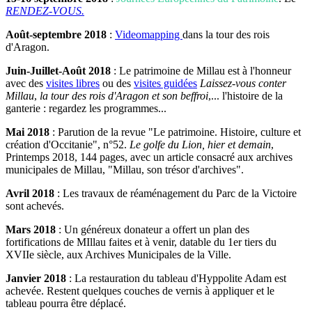
RENDEZ-VOUS.
Août-septembre 2018
:
Videomapping
dans la tour des rois
d'Aragon.
Juin-Juillet-Août 2018
: Le patrimoine de Millau est à l'honneur
avec des
visites libres
ou des
visites guidées
Laissez-vous conter
Millau
,
la tour des rois d'Aragon et son beffroi
,... l'histoire de la
ganterie : regardez les programmes...
Mai 2018
: Parution de la revue "Le patrimoine. Histoire, culture et
création d'Occitanie", n°52.
Le golfe du Lion, hier et
demain
,
Printemps 2018, 144 pages, avec un article consacré aux archives
municipales de Millau, "Millau, son trésor d'archives".
Avril 2018
: Les travaux de réaménagement du Parc de la Victoire
sont achevés.
Mars 2018
: Un généreux donateur a offert un plan des
fortifications de MIllau faites et à venir, datable du 1er tiers du
XVIIe siècle, aux Archives Municipales de la Ville.
Janvier 2018
: La restauration du tableau d'Hyppolite Adam est
achevée. Restent quelques couches de vernis à appliquer et le
tableau pourra être déplacé.