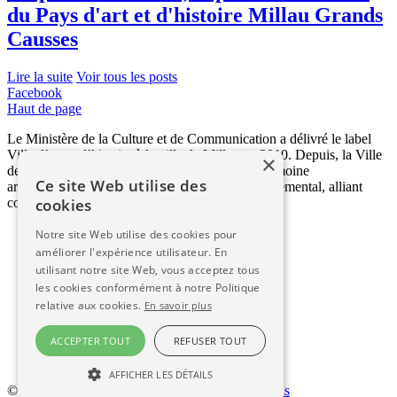
du Pays d'art et d'histoire Millau Grands
Causses
Lire la suite
Voir tous les posts
Facebook
Haut de page
Le Ministère de la Culture et de Communication a délivré le label
Ville d’art et d’histoire à la ville de Millau en 2010. Depuis, la Ville
×
de Millau mène des actions en direction du Patrimoine
Ce site Web utilise des
archéologique, bâti, mobilier ou encore environnemental, alliant
cookies
connaissance, restauration et valorisation.
Accueil
Notre site Web utilise des cookies pour
Ville d’art et d’histoire
améliorer l'expérience utilisateur. En
Découvrir Millau
utilisant notre site Web, vous acceptez tous
Inventaire du patrimoine
les cookies conformément à notre Politique
Archives municipales
relative aux cookies.
En savoir plus
Blog
Espace Jeunesse
ACCEPTER TOUT
REFUSER TOUT
Ressources
Contact
AFFICHER LES DÉTAILS
© 2026 Millau Ville d’Art et d’Histoire
-
Mentions