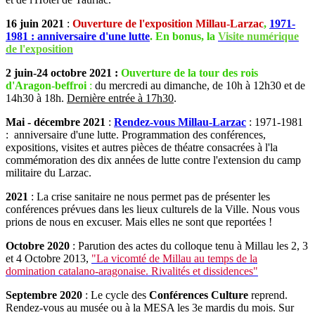
16 juin 2021
:
Ouverture de l'exposition Millau-Larzac
,
1971-
1981 : anniversaire d'une lutte
. En bonus, la
V
isite numérique
de l'exposition
2 juin-24 octobre 2021 :
Ouverture de la tour des rois
d'Aragon-beffroi
:
du mercredi au dimanche, de 10h à 12h30 et de
14h30 à 18h.
Dernière entrée à 17h30
.
Mai - décembre 2021
:
Rendez-vous Millau-Larzac
: 1971-1981
: anniversaire d'une lutte. Programmation des conférences,
expositions, visites et autres pièces de théatre consacrées à l'la
commémoration des dix années de lutte contre l'extension du camp
militaire du Larzac.
2021
: La crise sanitaire ne nous permet pas de présenter les
conférences prévues dans les lieux culturels de la Ville. Nous vous
prions de nous en excuser. Mais elles ne sont que reportées !
Octobre 2020
: Parution des actes du colloque tenu à Millau les 2, 3
et 4 Octobre 2013,
"La vicomté de Millau au temps de la
domination catalano-aragonaise. Rivalités et dissidences"
Septembre 2020
: Le cycle des
Conférences Culture
reprend.
Rendez-vous au musée ou à la MESA les 3e mardis du mois. Sur