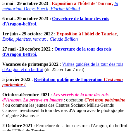
5 mai - 29 octobre 2023
:
Exposition à l'hôtel de Tauriac,
In
mémoriam Denys Puec
h, Florian Melloul
6 mai - 29 octobre 2023 :
Ouverture de la tour des rois
d'Aragon-beffroi
.
1er juin - 29 octobre 2022
:
Exposition à l'hôtel de Tauriac
,
Etoile, planètes, vitraux : Claude Baillon
27 mai - 28 octobre 2022 :
Ouverture de la tour des rois
d'Aragon-beffroi
.
Vacances de printemps 2022
:
Visites guidées de la tour des rois
d'Aragon et du beffroi
(du 25 avril au 7 mai)
5 janvier 2022
:
Restitution publique de l'opération
C'est mon
patrimoine !
Octobre-décembre 2021
:
Les secrets de la tour des rois
d’Aragon. La preuve en images
: opération
C'est mon patrimoine
!
ou comment les jeunes des Centres Sociaux Millau-Grands
Causses investissent la tour des rois d'Aragon avec le photographe
Grégoire Zivanovic.
2 Octobre 2021
: Fermeture de la tour des rois d'Aragon, du beffroi
et de l'Hôtel de Tauriac.