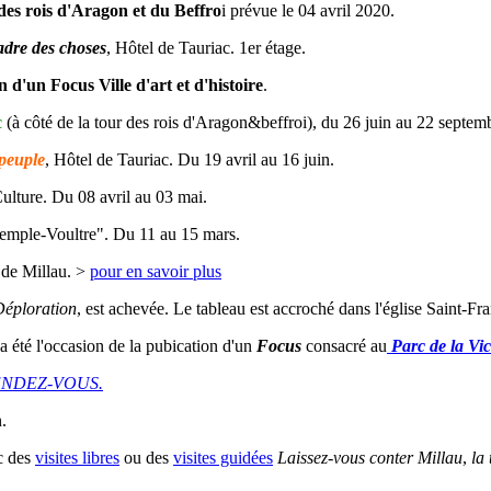
 des rois d'Aragon et du Beffro
i prévue le 04 avril 2020.
adre des choses
, Hôtel de Tauriac. 1er étage.
n d'un Focus Ville d'art et d'histoire
.
c
(à côté de la tour des rois d'Aragon&beffroi), du 26 juin au 22 septem
 peuple
, Hôtel de Tauriac. Du 19 avril au 16 juin.
ulture. Du 08 avril au 03 mai.
Temple-Voultre". Du 11 au 15 mars.
 de Millau. >
pour en savoir plus
éploration
, est achevée. Le tableau est accroché dans l'église Saint-Fra
 été l'occasion de la pubication d'un
Focus
consacré au
Parc de la Vic
NDEZ-VOUS.
.
ec des
visites libres
ou des
visites guidées
Laissez-vous conter Millau
,
la