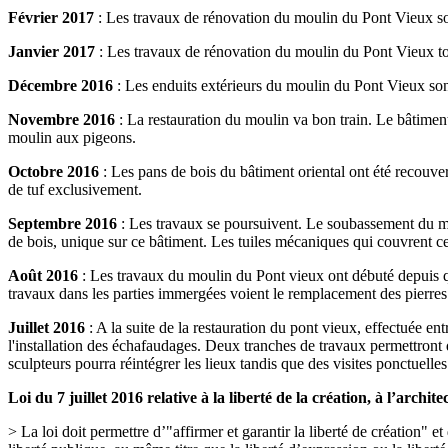
Février 2017
: Les travaux de rénovation du moulin du Pont Vieux sont
Janvier 2017
: Les travaux de rénovation du moulin du Pont Vieux touc
Décembre 2016
: Les enduits extérieurs du moulin du Pont Vieux sont
Novembre 2016
: La restauration du moulin va bon train. Le bâtimen
moulin aux pigeons.
Octobre 2016
: Les pans de bois du bâtiment oriental ont été recouve
de tuf exclusivement.
Septembre 2016
: Les travaux se poursuivent. Le soubassement du mou
de bois, unique sur ce bâtiment. Les tuiles mécaniques qui couvrent cett
Août 2016
: Les travaux du moulin du Pont vieux ont débuté depuis qu
travaux dans les parties immergées voient le remplacement des pierre
Juillet 2016
: A la suite de la restauration du pont vieux, effectuée ent
l'installation des échafaudages. Deux tranches de travaux permettront de 
sculpteurs pourra réintégrer les lieux tandis que des visites ponctuelle
Loi du 7 juillet 2016 relative à la liberté de la création, à l’archi
> La loi doit permettre d’"affirmer et garantir la liberté de création" e