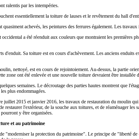
 ralentis par les intempéries.
hent essentiellement la toiture de lauses et le revêtement du hall d'ent
 quasiment achevés, les peintures des ferrures également. Les travaux i
t occidental a été réenduit aux couleurs que montraient les premières p
rts d'enduit. Sa toiture est en cours d'achèvement. Les anciens enduits e
lin, nettoyé, est en cours de rejointoiement. Au-dessus, la partie orie
e zone ont été enlevée et une nouvelle toiture devraient être installée d'
elques semaines. Le décroutage des parties hautes montrent que l'étage
s les plus endommagées.
re juillet 2015 et janvier 2016, les travaux de restauration du moulin qui 
restaurer l'extérieur, de la souche aux toitures, et de réaménager les sal
s pourront y être organisées.
tecture et au patrimoine
t de "moderniser la protection du patrimoine". Le principe de "liberté de c