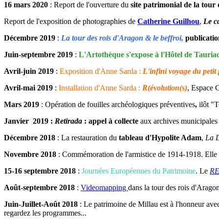
16 mars 2020
: Report de l'ouverture du
site patrimonial de la tour
Report de l'exposition de photographies de
Catherine Guilhou
,
Le c
Décembre 2019
:
La tour des rois d'Aragon & le beffroi,
publicatio
Juin-septembre 2019
:
L'Artothèque s'expose à l'Hôtel de Tauria
Avril-juin 2019
:
Exposition d'Anne Sarda :
L'infini voyage du petit
Avril-mai 2019
:
Installation d'Anne Sarda :
R(évolution(s)
, Espace C
Mars 2019
: Opération de fouilles archéologiques préventives
,
ilôt "
Janvier 2019 :
Retirada
: appel à collecte
aux archives municipales
Décembre 2018
: La restauration du
tableau d'Hypolite Adam
,
La D
Novembre 2018
: Commémoration de l'armistice de 1914-1918. Elle a
15-16 septembre 2018
:
Journées Européennes du Patrimoine
. Le
RE
Août-septembre 2018
:
Videomapping
dans la tour des rois d'Aragon
Juin-Juillet-Août 2018
: Le patrimoine de Millau est à l'honneur av
regardez les programmes...