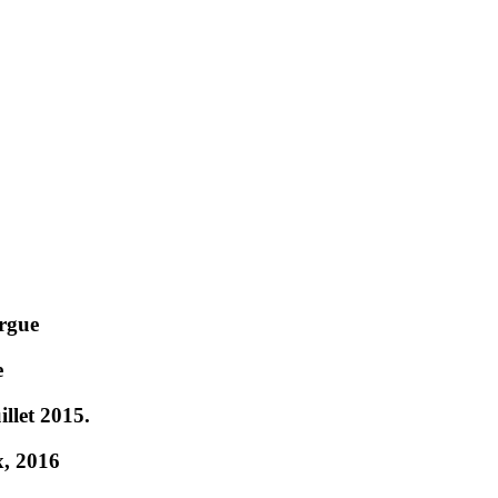
orgue
e
llet 2015.
x, 2016