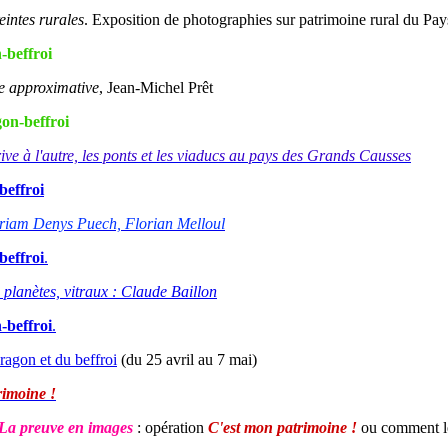
intes rurales
. Exposition de photographies sur patrimoine rural du Pays
-beffroi
e approximative
, Jean-Michel Prêt
on-beffroi
ive à l'autre, les ponts et les viaducs au pays des Grands Causses
beffroi
riam Denys Puec
h, Florian Melloul
beffroi
.
, planètes, vitraux : Claude Baillon
-beffroi
.
Aragon et du beffroi
(du 25 avril au 7 mai)
rimoine !
. La preuve en images
: opération
C'est mon patrimoine !
ou comment le