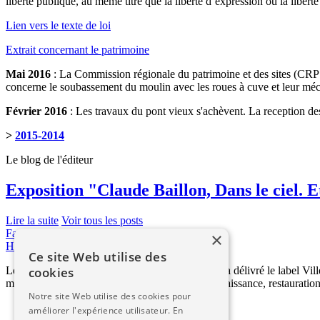
liberté publique, au même titre que la liberté d’expression ou la liberté
Lien vers le texte de loi
Extrait concernant le patrimoine
Mai 2016
: La Commission régionale du patrimoine et des sites (CRPS)
concerne le soubassement du moulin avec les roues à cuve et leur mécan
Février 2016
: Les travaux du pont vieux s'achèvent. La reception de
>
2015-2014
Le blog de l'éditeur
Exposition "Claude Baillon, Dans le ciel. Et
Lire la suite
Voir tous les posts
Facebook
×
Haut de page
Ce site Web utilise des
Le Ministère de la Culture et de Communication a délivré le label Ville
cookies
mobilier ou encore environnemental, alliant connaissance, restauration 
Notre site Web utilise des cookies pour
Accueil
améliorer l'expérience utilisateur. En