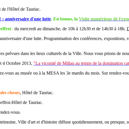
t de l'Hôtel de Tauriac.
 : anniversaire d'une lutte
. En bonus, la
V
isite numérique de l'exp
effroi
:
du mercredi au dimanche, de 10h à 12h30 et de 14h30 à 18h.
D
anniversaire d'une lutte. Programmation des conférences, expositions, vi
es prévues dans les lieux culturels de la Ville. Nous vous prions de nou
 et 4 Octobre 2013,
"La vicomté de Millau au temps de la domination cata
z-vous au musée ou à la MESA les 3e mardis du mois. Sur rendez-vou
 des choses
, Hôtel de Tauriac.
effroi-Hôtel de Tauriac.
rendez-vous.
rimoine, Ville d'art et d'histoire diffuse quotidiennement, ou presque, su