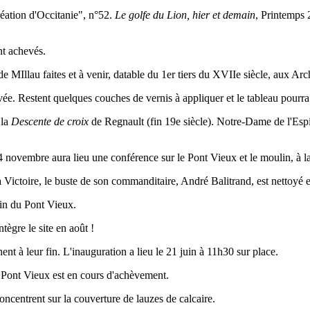
réation d'Occitanie", n°52.
Le golfe du Lion, hier et
demain
, Printemps 
nt achevés.
e MIllau faites et à venir, datable du 1er tiers du XVIIe siècle, aux Arc
ée. Restent quelques couches de vernis à appliquer et le tableau pourra
 la
Descente de croix
de Regnault (fin 19e siècle). Notre-Dame de l'Esp
14 novembre aura lieu une conférence sur le Pont Vieux et le moulin, 
 Victoire, le buste de son commanditaire, André Balitrand, est nettoyé et
lin du Pont Vieux.
ègre le site en août !
nt à leur fin.
L'inauguration a lieu le 21 juin à 11h30 sur place.
u Pont Vieux est en cours d'achèvement.
ncentrent sur la couverture de lauzes de calcaire.